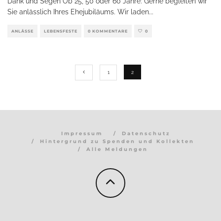
Dank und Segen Ob 25, 50 oder 60 Jahre: Gerne begleiten wir
Sie anlässlich Ihres Ehejubiläums. Wir laden
...
ANLÄSSE
LEBENSFESTE
0 KOMMENTARE
0
1
2
Impressum
Datenschutz
Hintergrund zu Spenden und Kollekten
Alle Meldungen