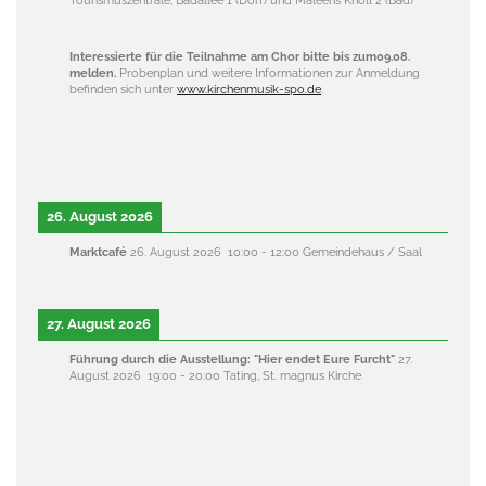
Tourismuszentrale, Badallee 1 (Dorf) und Maleens Knoll 2 (Bad)
Interessierte für die Teilnahme am Chor bitte bis zum09.08.
melden.
Probenplan und weitere Informationen zur Anmeldung
befinden sich unter
www.kirchenmusik-spo.de
.
26. August 2026
Marktcafé
26. August 2026
10:00
-
12:00
Gemeindehaus / Saal
27. August 2026
Führung durch die Ausstellung: "Hier endet Eure Furcht"
27.
August 2026
19:00
-
20:00
Tating, St. magnus Kirche