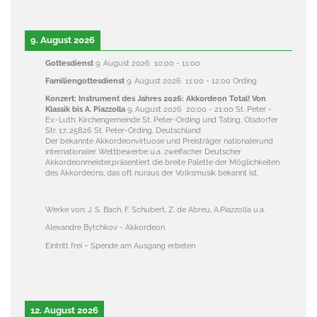
9. August 2026
Gottesdienst
9. August 2026
10:00
-
11:00
Familiengottesdienst
9. August 2026
11:00
-
12:00
Ording
Konzert: Instrument des Jahres 2026: Akkordeon Total! Von
Klassik bis A. Piazzolla
9. August 2026
20:00
-
21:00
St. Peter -
Ev.-Luth. Kirchengemeinde St. Peter-Ording und Tating, Olsdorfer
Str. 17, 25826 St. Peter-Ording, Deutschland
Der bekannte Akkordeonvirtuose und Preisträger nationalerund
internationaler Wettbewerbe u.a. zweifacher Deutscher
Akkordeonmeister,präsentiert die breite Palette der Möglichkeiten
des Akkordeons, das oft nuraus der Volksmusik bekannt ist.
Werke von: J. S. Bach, F. Schubert, Z. de Abreu, A.Piazzolla u.a.
Alexandre Bytchkov - Akkordeon
Eintritt frei – Spende am Ausgang erbeten
12. August 2026