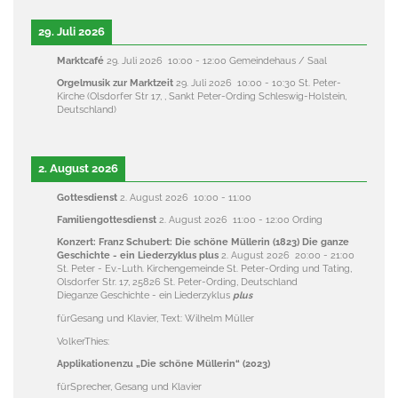
29. Juli 2026
Marktcafé
29. Juli 2026
10:00
-
12:00
Gemeindehaus / Saal
Orgelmusik zur Marktzeit
29. Juli 2026
10:00
-
10:30
St. Peter-
Kirche (Olsdorfer Str 17, , Sankt Peter-Ording Schleswig-Holstein,
Deutschland)
2. August 2026
Gottesdienst
2. August 2026
10:00
-
11:00
Familiengottesdienst
2. August 2026
11:00
-
12:00
Ording
Konzert: Franz Schubert: Die schöne Müllerin (1823) Die ganze
Geschichte - ein Liederzyklus plus
2. August 2026
20:00
-
21:00
St. Peter - Ev.-Luth. Kirchengemeinde St. Peter-Ording und Tating,
Olsdorfer Str. 17, 25826 St. Peter-Ording, Deutschland
Dieganze Geschichte - ein Liederzyklus
plus
fürGesang und Klavier, Text: Wilhelm Müller
VolkerThies:
Applikationenzu „Die schöne Müllerin“ (2023)
fürSprecher, Gesang und Klavier