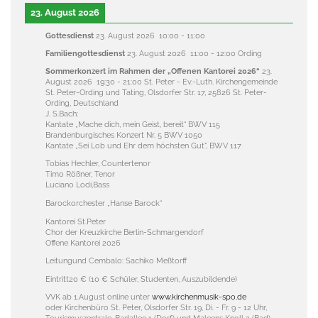
23. August 2026
Gottesdienst
23. August 2026
10:00
-
11:00
Familiengottesdienst
23. August 2026
11:00
-
12:00
Ording
Sommerkonzert im Rahmen der „Offenen Kantorei 2026“
23.
August 2026
19:30
-
21:00
St. Peter - Ev.-Luth. Kirchengemeinde
St. Peter-Ording und Tating, Olsdorfer Str. 17, 25826 St. Peter-
Ording, Deutschland
J. S.Bach:
Kantate „Mache dich, mein Geist, bereit“ BWV 115
Brandenburgisches Konzert Nr. 5 BWV 1050
Kantate „Sei Lob und Ehr dem höchsten Gut", BWV 117
Tobias Hechler, Countertenor
Timo Rößner, Tenor
Luciano Lodi,Bass
Barockorchester „Hanse Barock“
Kantorei St.Peter
Chor der Kreuzkirche Berlin-Schmargendorf
Offene Kantorei 2026
Leitungund Cembalo: Sachiko Meßtorff
Eintritt20 € (10 € Schüler, Studenten, Auszubildende)
VVK ab 1.August online unter
www.kirchenmusik-spo.de
oder Kirchenbüro St. Peter, Olsdorfer Str. 19, Di. - Fr. 9 - 12 Uhr,