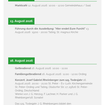
Marktcafé
12. August 2026
10:00
-
12:00
Gemeindehaus / Saal
13. August 2026
Führung durch die Ausstellung: "Hier endet Eure Furcht"
13.
August 2026
19:00
-
20:00
Tating, St. magnus Kirche
16. August 2026
Gottesdienst
16. August 2026
10:00
-
11:00
Familiengottesdienst
16. August 2026
11:00
-
12:00
Ording
Konzert: Josef Gabriel Rheinberger zum 125. Todesjahr
16.
August 2026
20:00
-
21:00
St. Peter - Ev.-Luth. Kirchengemeinde
St. Peter-Ording und Tating, Olsdorfer Str. 17, 25826 St. Peter-
Ording, Deutschland
Werke von J. G. Herzog, F. Lachner, H. Parker und J. G.
Rheinberger(18. Sonate)
Das 125. Todesjahr J. G. Rheinbergers bildet den