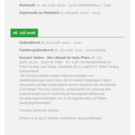
Marktcafé
22. Juli 2026
10:00
-
12:00
Gemeindehaus / Saal
Orgelmusik zur Marktzeit
22. Juli 2026
10:00
-
10:30
26. Juli 2026
Gottesdienst
26. Juli 2026
10:00
-
11:00
Familiengottesdienst
26. Juli 2026
11:00
-
12:00
Ording
Konzert: fæden - Neo-Klassik für Solo-Piano
26. Juli
2026
20:00
-
21:00
St. Peter - Ev.-Luth. Kirchengemeinde St.
Peter-Ording und Tating, Olsdorfer Str. 17, 25826 St. Peter-Ording,
Deutschland
„Die Stücke meines zweiten Albums erzählen von
denVerbindungen und Orten, die in meinem bisherigen Leben
besonders wichtig undprägend waren“, erläutert der Komponist
und Pianist Thomas Lambrich. „Ichwünsche mir, dass bei den
Zuhörer:innen durch meine Musik ihre eigenen Bilderund
Vorstellungen entstehen, um so ihr eigenes Netz an Fäden
zuvergegenwärtigen.“
Thomas Lambrich, Klavier
Eintritt 20 € (15 € Schüler, Studenten, Auszubildende)