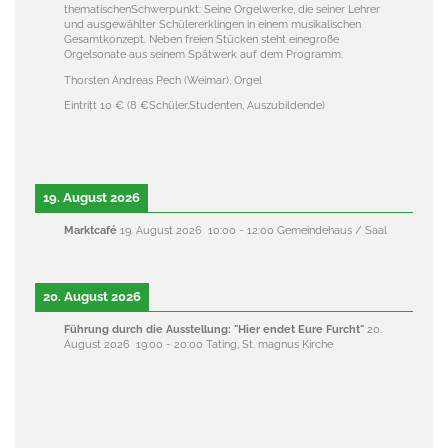
thematischenSchwerpunkt: Seine Orgelwerke, die seiner Lehrer
und ausgewählter Schülererklingen in einem musikalischen
Gesamtkonzept. Neben freien Stücken steht einegroße
Orgelsonate aus seinem Spätwerk auf dem Programm.
Thorsten Andreas Pech (Weimar), Orgel
Eintritt 10 € (8 €Sch
ü
ler,Studenten, Auszubildende)
19. August 2026
Marktcafé
19. August 2026
10:00
-
12:00
Gemeindehaus / Saal
20. August 2026
Führung durch die Ausstellung: "Hier endet Eure Furcht"
20.
August 2026
19:00
-
20:00
Tating, St. magnus Kirche