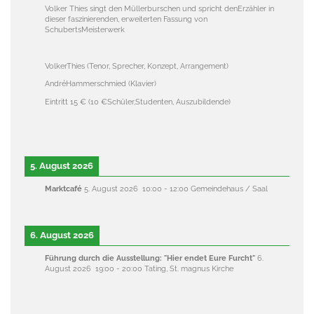
Volker Thies singt den Müllerburschen und spricht denErzähler in
dieser faszinierenden, erweiterten Fassung von
SchubertsMeisterwerk
VolkerThies (Tenor, Sprecher, Konzept, Arrangement)
AndréHammerschmied (Klavier)
Eintritt 15 € (10 €Schüler,Studenten, Auszubildende)
5. August 2026
Marktcafé
5. August 2026
10:00
-
12:00
Gemeindehaus / Saal
6. August 2026
Führung durch die Ausstellung: "Hier endet Eure Furcht"
6.
August 2026
19:00
-
20:00
Tating, St. magnus Kirche