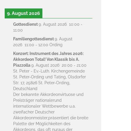
9. August 2026
Gottesdienst
9. August 2026
10:00
-
11:00
Familiengottesdienst
9. August
2026
11:00
-
12:00
Ording
Konzert: Instrument des Jahres 2026:
Akkordeon Total! Von Klassik bis A.
Piazzolla
9. August 2026
20:00
-
21:00
St. Peter - Ev.-Luth. Kirchengemeinde
St. Peter-Ording und Tating, Olsdorfer
Str. 17, 25826 St. Peter-Ording,
Deutschland
Der bekannte Akkordeonvirtuose und
Preisträger nationalerund
internationaler Wettbewerbe u.a.
zweifacher Deutscher
Akkordeonmeister,präsentiert die breite
Palette der Möglichkeiten des
Akkordeons, das oft nuraus der