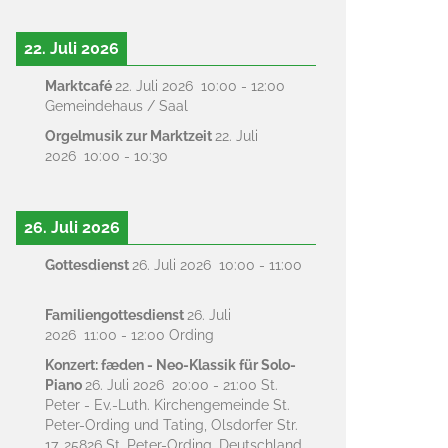
22. Juli 2026
Marktcafé
22. Juli 2026
10:00
-
12:00
Gemeindehaus / Saal
Orgelmusik zur Marktzeit
22. Juli
2026
10:00
-
10:30
26. Juli 2026
Gottesdienst
26. Juli 2026
10:00
-
11:00
Familiengottesdienst
26. Juli
2026
11:00
-
12:00
Ording
Konzert: fæden - Neo-Klassik für Solo-
Piano
26. Juli 2026
20:00
-
21:00
St.
Peter - Ev.-Luth. Kirchengemeinde St.
Peter-Ording und Tating, Olsdorfer Str.
17, 25826 St. Peter-Ording, Deutschland