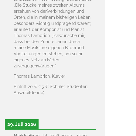
„Die Stücke meines zweiten Albums
erzählen von denVerbindungen und
Orten, die in meinem bisherigen Leben
besonders wichtig undprägend waren“,
erläutert der Komponist und Pianist
Thomas Lambrich. „Ichwünsche mir,
dass bei den Zuhörer:innen durch
meine Musik ihre eigenen Bilderund
Vorstellungen entstehen, um so ihr
eigenes Netz an Fäden
zuvergegenwärtigen.“
Thomas Lambrich, Klavier
Eintritt 20 € (15 € Schüler, Studenten,
Auszubildende)
29. Juli 2026
Marktcafé
29. Juli 2026
10:00
-
12:00