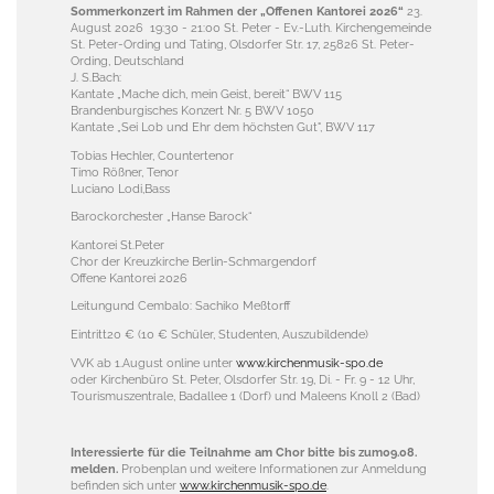
Sommerkonzert im Rahmen der „Offenen Kantorei 2026“
23.
August 2026
19:30
-
21:00
St. Peter - Ev.-Luth. Kirchengemeinde
St. Peter-Ording und Tating, Olsdorfer Str. 17, 25826 St. Peter-
Ording, Deutschland
J. S.Bach:
Kantate „Mache dich, mein Geist, bereit“ BWV 115
Brandenburgisches Konzert Nr. 5 BWV 1050
Kantate „Sei Lob und Ehr dem höchsten Gut", BWV 117
Tobias Hechler, Countertenor
Timo Rößner, Tenor
Luciano Lodi,Bass
Barockorchester „Hanse Barock“
Kantorei St.Peter
Chor der Kreuzkirche Berlin-Schmargendorf
Offene Kantorei 2026
Leitungund Cembalo: Sachiko Meßtorff
Eintritt20 € (10 € Schüler, Studenten, Auszubildende)
VVK ab 1.August online unter
www.kirchenmusik-spo.de
oder Kirchenbüro St. Peter, Olsdorfer Str. 19, Di. - Fr. 9 - 12 Uhr,
Tourismuszentrale, Badallee 1 (Dorf) und Maleens Knoll 2 (Bad)
Interessierte für die Teilnahme am Chor bitte bis zum09.08.
melden.
Probenplan und weitere Informationen zur Anmeldung
befinden sich unter
www.kirchenmusik-spo.de
.