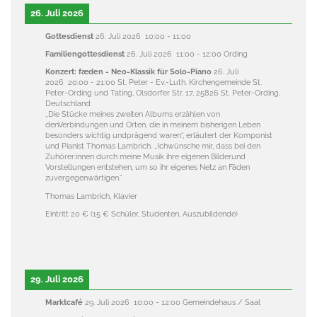
26. Juli 2026
Gottesdienst
26. Juli 2026
10:00
-
11:00
Familiengottesdienst
26. Juli 2026
11:00
-
12:00
Ording
Konzert: fæden - Neo-Klassik für Solo-Piano
26. Juli
2026
20:00
-
21:00
St. Peter - Ev.-Luth. Kirchengemeinde St.
Peter-Ording und Tating, Olsdorfer Str. 17, 25826 St. Peter-Ording,
Deutschland
„Die Stücke meines zweiten Albums erzählen von
denVerbindungen und Orten, die in meinem bisherigen Leben
besonders wichtig undprägend waren“, erläutert der Komponist
und Pianist Thomas Lambrich. „Ichwünsche mir, dass bei den
Zuhörer:innen durch meine Musik ihre eigenen Bilderund
Vorstellungen entstehen, um so ihr eigenes Netz an Fäden
zuvergegenwärtigen.“
Thomas Lambrich, Klavier
Eintritt 20 € (15 € Schüler, Studenten, Auszubildende)
29. Juli 2026
Marktcafé
29. Juli 2026
10:00
-
12:00
Gemeindehaus / Saal