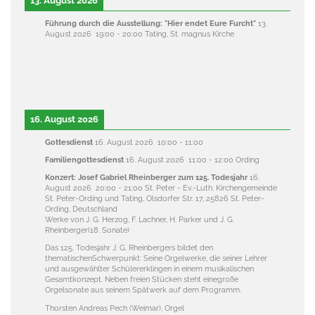
13. August 2026
Führung durch die Ausstellung: "Hier endet Eure Furcht"
13.
August 2026
19:00
-
20:00
Tating, St. magnus Kirche
16. August 2026
Gottesdienst
16. August 2026
10:00
-
11:00
Familiengottesdienst
16. August 2026
11:00
-
12:00
Ording
Konzert: Josef Gabriel Rheinberger zum 125. Todesjahr
16.
August 2026
20:00
-
21:00
St. Peter - Ev.-Luth. Kirchengemeinde
St. Peter-Ording und Tating, Olsdorfer Str. 17, 25826 St. Peter-
Ording, Deutschland
Werke von J. G. Herzog, F. Lachner, H. Parker und J. G.
Rheinberger(18. Sonate)
Das 125. Todesjahr J. G. Rheinbergers bildet den
thematischenSchwerpunkt: Seine Orgelwerke, die seiner Lehrer
und ausgewählter Schülererklingen in einem musikalischen
Gesamtkonzept. Neben freien Stücken steht einegroße
Orgelsonate aus seinem Spätwerk auf dem Programm.
Thorsten Andreas Pech (Weimar), Orgel