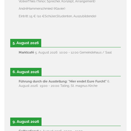
VolkerThies (Tenor, Sprecher, Konzept, Arrangement)
AndréHammerschmied (Klavier)
Eintritt 15 € (10 €Schüler,Studenten, Auszubildende)
5. August 2026
Marktcafé
5. August 2026
10:00
-
12:00
Gemeindehaus / Saal
6. August 2026
Führung durch die Ausstellung: "Hier endet Eure Furcht"
6.
August 2026
19:00
-
20:00
Tating, St. magnus Kirche
9. August 2026
Gottesdienst
9. August 2026
10:00
-
11:00