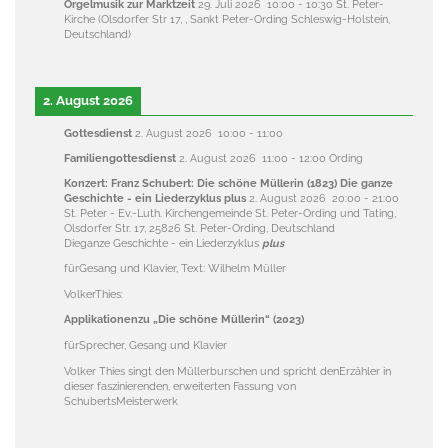
Orgelmusik zur Marktzeit
29. Juli 2026
10:00
-
10:30
St. Peter-
Kirche (Olsdorfer Str 17, , Sankt Peter-Ording Schleswig-Holstein,
Deutschland)
2. August 2026
Gottesdienst
2. August 2026
10:00
-
11:00
Familiengottesdienst
2. August 2026
11:00
-
12:00
Ording
Konzert: Franz Schubert: Die schöne Müllerin (1823) Die ganze
Geschichte - ein Liederzyklus plus
2. August 2026
20:00
-
21:00
St. Peter - Ev.-Luth. Kirchengemeinde St. Peter-Ording und Tating,
Olsdorfer Str. 17, 25826 St. Peter-Ording, Deutschland
Dieganze Geschichte - ein Liederzyklus
plus
fürGesang und Klavier, Text: Wilhelm Müller
VolkerThies:
Applikationenzu „Die schöne Müllerin“ (2023)
fürSprecher, Gesang und Klavier
Volker Thies singt den Müllerburschen und spricht denErzähler in
dieser faszinierenden, erweiterten Fassung von
SchubertsMeisterwerk