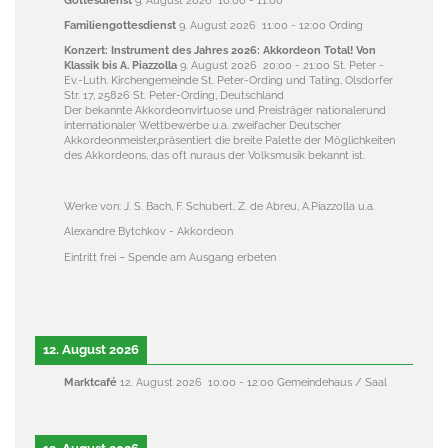
Familiengottesdienst
9. August 2026
11:00
-
12:00
Ording
Konzert: Instrument des Jahres 2026: Akkordeon Total! Von
Klassik bis A. Piazzolla
9. August 2026
20:00
-
21:00
St. Peter -
Ev.-Luth. Kirchengemeinde St. Peter-Ording und Tating, Olsdorfer
Str. 17, 25826 St. Peter-Ording, Deutschland
Der bekannte Akkordeonvirtuose und Preisträger nationalerund
internationaler Wettbewerbe u.a. zweifacher Deutscher
Akkordeonmeister,präsentiert die breite Palette der Möglichkeiten
des Akkordeons, das oft nuraus der Volksmusik bekannt ist.
Werke von: J. S. Bach, F. Schubert, Z. de Abreu, A.Piazzolla u.a.
Alexandre Bytchkov - Akkordeon
Eintritt frei – Spende am Ausgang erbeten
12. August 2026
Marktcafé
12. August 2026
10:00
-
12:00
Gemeindehaus / Saal