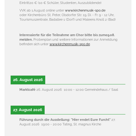
Eintritt20 € (10 € Schüler, Studenten, Auszubildende)
VVK ab 1.August online unter
www.kirchenmusik-spo.de
oder Kirchenbüro St. Peter, Olsdorfer Str. 19, Di. - Fr. 9 - 12 Uhr,
Tourismuszentrale, Badallee 1 (Dorf) und Maleens Knoll 2 (Bad)
Interessierte für die Teilnahme am Chor bitte bis zum09.08.
melden.
Probenplan und weitere Informationen zur Anmeldung
befinden sich unter
www.kirchenmusik-spo.de
.
26. August 2026
Marktcafé
26. August 2026
10:00
-
12:00
Gemeindehaus / Saal
27. August 2026
Führung durch die Ausstellung: "Hier endet Eure Furcht"
27.
August 2026
19:00
-
20:00
Tating, St. magnus Kirche