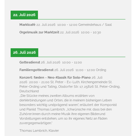
22. Juli 2026
Marktcafé
22. Juli 2026
10:00
-
12:00
Gemeindehaus / Saal
Orgelmusik zur Marktzeit
22. Juli 2026
10:00
-
10:30
26. Juli 2026
Gottesdienst
26. Juli 2026
10:00
-
11:00
Familiengottesdienst
26. Juli 2026
11:00
-
12:00
Ording
Konzert: fæden - Neo-Klassik für Solo-Piano
26. Juli
2026
20:00
-
21:00
St. Peter - Ev.-Luth. Kirchengemeinde St.
Peter-Ording und Tating, Olsdorfer Str. 17, 25826 St. Peter-Ording,
Deutschland
„Die Stücke meines zweiten Albums erzählen von
denVerbindungen und Orten, die in meinem bisherigen Leben
besonders wichtig undprägend waren“, erläutert der Komponist
und Pianist Thomas Lambrich. „Ichwünsche mir, dass bei den
Zuhörer:innen durch meine Musik ihre eigenen Bilderund
Vorstellungen entstehen, um so ihr eigenes Netz an Fäden
zuvergegenwärtigen.“
Thomas Lambrich, Klavier