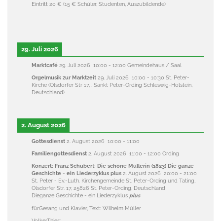
Eintritt 20 € (15 € Schüler, Studenten, Auszubildende)
29. Juli 2026
Marktcafé
29. Juli 2026
10:00
-
12:00
Gemeindehaus / Saal
Orgelmusik zur Marktzeit
29. Juli 2026
10:00
-
10:30
St. Peter-
Kirche (Olsdorfer Str 17, , Sankt Peter-Ording Schleswig-Holstein,
Deutschland)
2. August 2026
Gottesdienst
2. August 2026
10:00
-
11:00
Familiengottesdienst
2. August 2026
11:00
-
12:00
Ording
Konzert: Franz Schubert: Die schöne Müllerin (1823) Die ganze
Geschichte - ein Liederzyklus plus
2. August 2026
20:00
-
21:00
St. Peter - Ev.-Luth. Kirchengemeinde St. Peter-Ording und Tating,
Olsdorfer Str. 17, 25826 St. Peter-Ording, Deutschland
Dieganze Geschichte - ein Liederzyklus
plus
fürGesang und Klavier, Text: Wilhelm Müller
VolkerThies: