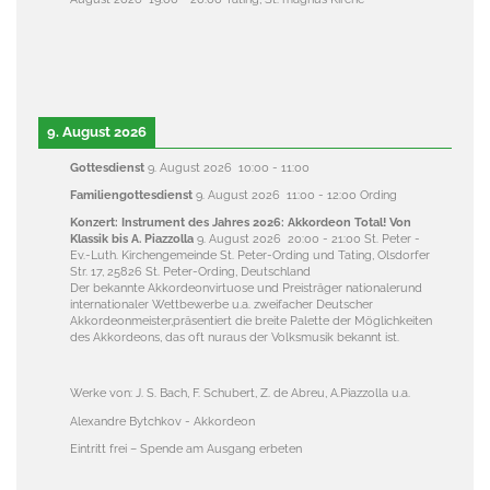
9. August 2026
Gottesdienst
9. August 2026
10:00
-
11:00
Familiengottesdienst
9. August 2026
11:00
-
12:00
Ording
Konzert: Instrument des Jahres 2026: Akkordeon Total! Von
Klassik bis A. Piazzolla
9. August 2026
20:00
-
21:00
St. Peter -
Ev.-Luth. Kirchengemeinde St. Peter-Ording und Tating, Olsdorfer
Str. 17, 25826 St. Peter-Ording, Deutschland
Der bekannte Akkordeonvirtuose und Preisträger nationalerund
internationaler Wettbewerbe u.a. zweifacher Deutscher
Akkordeonmeister,präsentiert die breite Palette der Möglichkeiten
des Akkordeons, das oft nuraus der Volksmusik bekannt ist.
Werke von: J. S. Bach, F. Schubert, Z. de Abreu, A.Piazzolla u.a.
Alexandre Bytchkov - Akkordeon
Eintritt frei – Spende am Ausgang erbeten