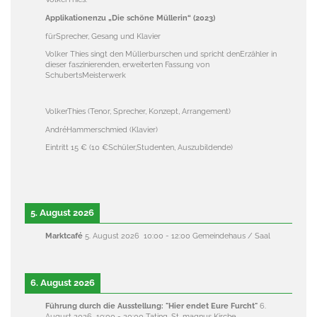
Applikationenzu „Die schöne Müllerin“ (2023)
fürSprecher, Gesang und Klavier
Volker Thies singt den Müllerburschen und spricht denErzähler in
dieser faszinierenden, erweiterten Fassung von
SchubertsMeisterwerk
VolkerThies (Tenor, Sprecher, Konzept, Arrangement)
AndréHammerschmied (Klavier)
Eintritt 15 € (10 €Schüler,Studenten, Auszubildende)
5. August 2026
Marktcafé
5. August 2026
10:00
-
12:00
Gemeindehaus / Saal
6. August 2026
Führung durch die Ausstellung: "Hier endet Eure Furcht"
6.
August 2026
19:00
-
20:00
Tating, St. magnus Kirche