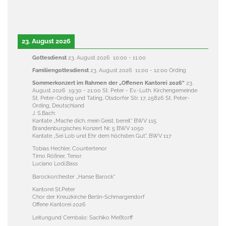
23. August 2026
Gottesdienst
23. August 2026
10:00
-
11:00
Familiengottesdienst
23. August 2026
11:00
-
12:00
Ording
Sommerkonzert im Rahmen der „Offenen Kantorei 2026“
23.
August 2026
19:30
-
21:00
St. Peter - Ev.-Luth. Kirchengemeinde
St. Peter-Ording und Tating, Olsdorfer Str. 17, 25826 St. Peter-
Ording, Deutschland
J. S.Bach:
Kantate „Mache dich, mein Geist, bereit“ BWV 115
Brandenburgisches Konzert Nr. 5 BWV 1050
Kantate „Sei Lob und Ehr dem höchsten Gut", BWV 117
Tobias Hechler, Countertenor
Timo Rößner, Tenor
Luciano Lodi,Bass
Barockorchester „Hanse Barock“
Kantorei St.Peter
Chor der Kreuzkirche Berlin-Schmargendorf
Offene Kantorei 2026
Leitungund Cembalo: Sachiko Meßtorff