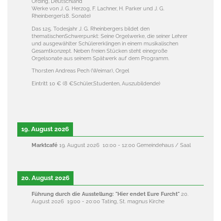
Ording, Deutschland
Werke von J. G. Herzog, F. Lachner, H. Parker und J. G.
Rheinberger(18. Sonate)
Das 125. Todesjahr J. G. Rheinbergers bildet den
thematischenSchwerpunkt: Seine Orgelwerke, die seiner Lehrer
und ausgewählter Schülererklingen in einem musikalischen
Gesamtkonzept. Neben freien Stücken steht einegroße
Orgelsonate aus seinem Spätwerk auf dem Programm.
Thorsten Andreas Pech (Weimar), Orgel
Eintritt 10 € (8 €Sch
ü
ler,Studenten, Auszubildende)
19. August 2026
Marktcafé
19. August 2026
10:00
-
12:00
Gemeindehaus / Saal
20. August 2026
Führung durch die Ausstellung: "Hier endet Eure Furcht"
20.
August 2026
19:00
-
20:00
Tating, St. magnus Kirche