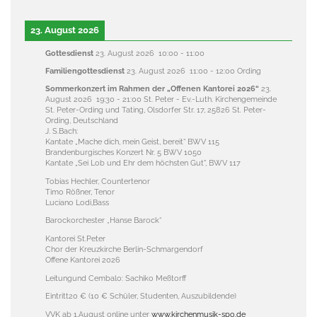
23. August 2026
Gottesdienst
23. August 2026
10:00
-
11:00
Familiengottesdienst
23. August 2026
11:00
-
12:00
Ording
Sommerkonzert im Rahmen der „Offenen Kantorei 2026“
23.
August 2026
19:30
-
21:00
St. Peter - Ev.-Luth. Kirchengemeinde
St. Peter-Ording und Tating, Olsdorfer Str. 17, 25826 St. Peter-
Ording, Deutschland
J. S.Bach:
Kantate „Mache dich, mein Geist, bereit“ BWV 115
Brandenburgisches Konzert Nr. 5 BWV 1050
Kantate „Sei Lob und Ehr dem höchsten Gut", BWV 117
Tobias Hechler, Countertenor
Timo Rößner, Tenor
Luciano Lodi,Bass
Barockorchester „Hanse Barock“
Kantorei St.Peter
Chor der Kreuzkirche Berlin-Schmargendorf
Offene Kantorei 2026
Leitungund Cembalo: Sachiko Meßtorff
Eintritt20 € (10 € Schüler, Studenten, Auszubildende)
VVK ab 1.August online unter
www.kirchenmusik-spo.de