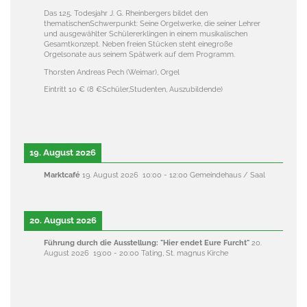
Das 125. Todesjahr J. G. Rheinbergers bildet den
thematischenSchwerpunkt: Seine Orgelwerke, die seiner Lehrer
und ausgewählter Schülererklingen in einem musikalischen
Gesamtkonzept. Neben freien Stücken steht einegroße
Orgelsonate aus seinem Spätwerk auf dem Programm.
Thorsten Andreas Pech (Weimar), Orgel
Eintritt 10 € (8 €Sch
ü
ler,Studenten, Auszubildende)
19. August 2026
Marktcafé
19. August 2026
10:00
-
12:00
Gemeindehaus / Saal
20. August 2026
Führung durch die Ausstellung: "Hier endet Eure Furcht"
20.
August 2026
19:00
-
20:00
Tating, St. magnus Kirche