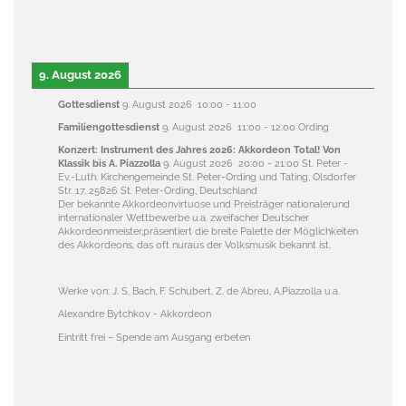
9. August 2026
Gottesdienst
9. August 2026
10:00
-
11:00
Familiengottesdienst
9. August 2026
11:00
-
12:00
Ording
Konzert: Instrument des Jahres 2026: Akkordeon Total! Von
Klassik bis A. Piazzolla
9. August 2026
20:00
-
21:00
St. Peter -
Ev.-Luth. Kirchengemeinde St. Peter-Ording und Tating, Olsdorfer
Str. 17, 25826 St. Peter-Ording, Deutschland
Der bekannte Akkordeonvirtuose und Preisträger nationalerund
internationaler Wettbewerbe u.a. zweifacher Deutscher
Akkordeonmeister,präsentiert die breite Palette der Möglichkeiten
des Akkordeons, das oft nuraus der Volksmusik bekannt ist.
Werke von: J. S. Bach, F. Schubert, Z. de Abreu, A.Piazzolla u.a.
Alexandre Bytchkov - Akkordeon
Eintritt frei – Spende am Ausgang erbeten