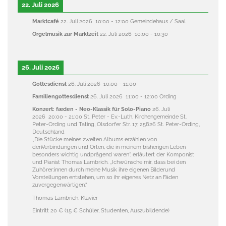
22. Juli 2026
Marktcafé
22. Juli 2026
10:00
-
12:00
Gemeindehaus / Saal
Orgelmusik zur Marktzeit
22. Juli 2026
10:00
-
10:30
26. Juli 2026
Gottesdienst
26. Juli 2026
10:00
-
11:00
Familiengottesdienst
26. Juli 2026
11:00
-
12:00
Ording
Konzert: fæden - Neo-Klassik für Solo-Piano
26. Juli
2026
20:00
-
21:00
St. Peter - Ev.-Luth. Kirchengemeinde St.
Peter-Ording und Tating, Olsdorfer Str. 17, 25826 St. Peter-Ording,
Deutschland
„Die Stücke meines zweiten Albums erzählen von
denVerbindungen und Orten, die in meinem bisherigen Leben
besonders wichtig undprägend waren“, erläutert der Komponist
und Pianist Thomas Lambrich. „Ichwünsche mir, dass bei den
Zuhörer:innen durch meine Musik ihre eigenen Bilderund
Vorstellungen entstehen, um so ihr eigenes Netz an Fäden
zuvergegenwärtigen.“
Thomas Lambrich, Klavier
Eintritt 20 € (15 € Schüler, Studenten, Auszubildende)