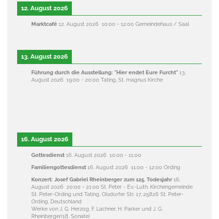
12. August 2026
Marktcafé
12. August 2026
10:00
-
12:00
Gemeindehaus / Saal
13. August 2026
Führung durch die Ausstellung: "Hier endet Eure Furcht"
13.
August 2026
19:00
-
20:00
Tating, St. magnus Kirche
16. August 2026
Gottesdienst
16. August 2026
10:00
-
11:00
Familiengottesdienst
16. August 2026
11:00
-
12:00
Ording
Konzert: Josef Gabriel Rheinberger zum 125. Todesjahr
16.
August 2026
20:00
-
21:00
St. Peter - Ev.-Luth. Kirchengemeinde
St. Peter-Ording und Tating, Olsdorfer Str. 17, 25826 St. Peter-
Ording, Deutschland
Werke von J. G. Herzog, F. Lachner, H. Parker und J. G.
Rheinberger(18. Sonate)