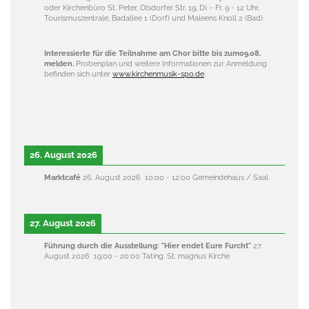
oder Kirchenbüro St. Peter, Olsdorfer Str. 19, Di. - Fr. 9 - 12 Uhr,
Tourismuszentrale, Badallee 1 (Dorf) und Maleens Knoll 2 (Bad)
Interessierte für die Teilnahme am Chor bitte bis zum09.08.
melden.
Probenplan und weitere Informationen zur Anmeldung
befinden sich unter
www.kirchenmusik-spo.de
.
26. August 2026
Marktcafé
26. August 2026
10:00
-
12:00
Gemeindehaus / Saal
27. August 2026
Führung durch die Ausstellung: "Hier endet Eure Furcht"
27.
August 2026
19:00
-
20:00
Tating, St. magnus Kirche