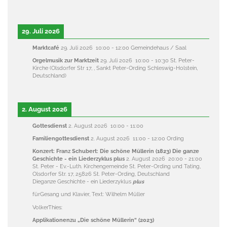
29. Juli 2026
Marktcafé
29. Juli 2026
10:00
-
12:00
Gemeindehaus / Saal
Orgelmusik zur Marktzeit
29. Juli 2026
10:00
-
10:30
St. Peter-
Kirche (Olsdorfer Str 17, , Sankt Peter-Ording Schleswig-Holstein,
Deutschland)
2. August 2026
Gottesdienst
2. August 2026
10:00
-
11:00
Familiengottesdienst
2. August 2026
11:00
-
12:00
Ording
Konzert: Franz Schubert: Die schöne Müllerin (1823) Die ganze
Geschichte - ein Liederzyklus plus
2. August 2026
20:00
-
21:00
St. Peter - Ev.-Luth. Kirchengemeinde St. Peter-Ording und Tating,
Olsdorfer Str. 17, 25826 St. Peter-Ording, Deutschland
Dieganze Geschichte - ein Liederzyklus
plus
fürGesang und Klavier, Text: Wilhelm Müller
VolkerThies:
Applikationenzu „Die schöne Müllerin“ (2023)