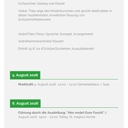
fürSprecher, Gesang und Klavier
Volker Thies singt den Müllerburschen und spricht denErzähler in
dieser faszinierenden, erweiterten Fassung von
SchubertsMeisterwerk
VolkerThies (Tenor, Sprecher, Konzept, Arrangement)
AndréHammerschmied (Klavier)
Eintritt 15 € (10 €Schüler,Studenten, Auszubildende)
5. August 2026
Marktcafé
5. August 2026
10:00
-
12:00
Gemeindehaus / Saal
6. August 2026
Führung durch die Ausstellung: "Hier endet Eure Furcht"
6.
August 2026
19:00
-
20:00
Tating, St. magnus Kirche